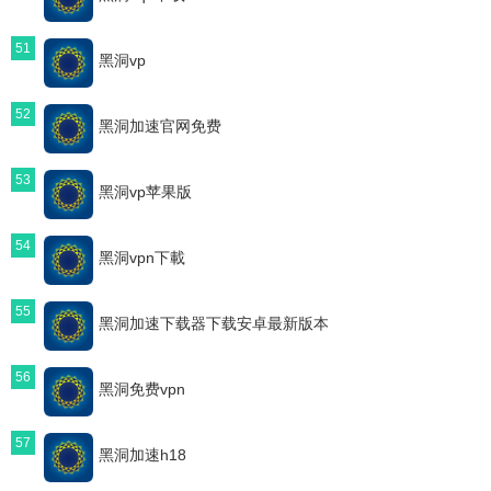
51
黑洞vp
52
黑洞加速官网免费
53
黑洞vp苹果版
54
黑洞vpn下載
55
黑洞加速下载器下载安卓最新版本
56
黑洞免费vpn
57
黑洞加速h18