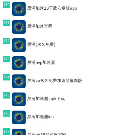
170
黑洞加速18下载安卓版app
171
黑洞加速官网
172
黑洞(永久免费)
173
黑洞nvp加速器
174
黑洞vp永久免费加速器最新版
175
黑洞加速器.apk下载
176
黑洞加速器ios
177
黑洞hd18加速器官网