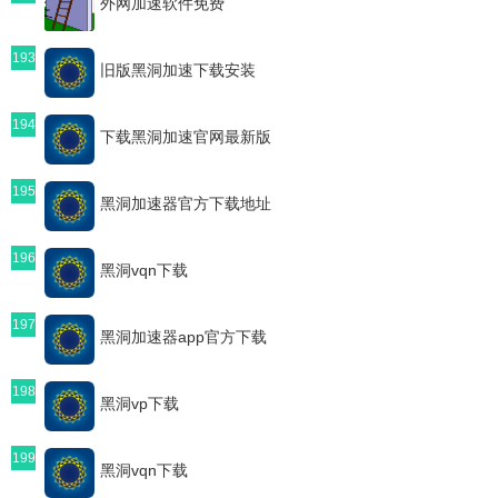
外网加速软件免费
193
旧版黑洞加速下载安装
194
下载黑洞加速官网最新版
195
黑洞加速器官方下载地址
196
黑洞vqn下载
197
黑洞加速器app官方下载
198
黑洞vp下载
199
黑洞vqn下载