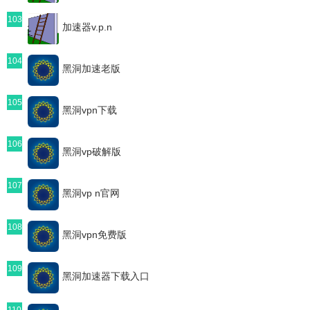
103
加速器v.p.n
104
黑洞加速老版
105
黑洞vpn下载
106
黑洞vp破解版
107
黑洞vp n官网
108
黑洞vpn免费版
109
黑洞加速器下载入口
110