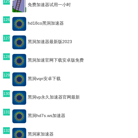
125
免费加速器试用一小时
126
hd18co黑洞加速器
127
黑洞加速器最新版2023
128
黑洞加速官网下载安卓版免费
129
黑洞vqn安卓下载
130
黑洞vp永久加速器官网最新
131
黑洞hd7s.ws加速器
132
黑洞家加速器