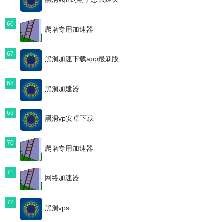
66
爬墙专用加速器
67
黑洞加速下载app最新版
68
黑洞加建器
69
黑洞vp安卓下载
70
爬墙专用加速器
71
网络加速器
72
黑洞vps