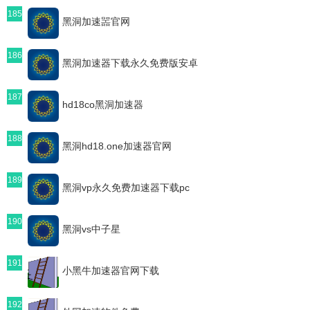
185
黑洞加速噐官网
186
黑洞加速器下载永久免费版安卓
187
hd18co黑洞加速器
188
黑洞hd18.one加速器官网
189
黑洞vp永久免费加速器下载pc
190
黑洞vs中子星
191
小黑牛加速器官网下载
192