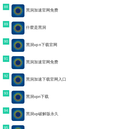
88
黑洞加速官网免费
89
什麼是黑洞
90
黑洞vp n下载官网
91
黑洞加速官网免费
92
黑洞加速下载官网入口
93
黑洞vpn下载
94
黑洞vp破解版永久
95