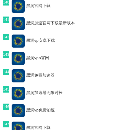
140
黑洞官网下载
141
黑洞加速官网下载最新版本
142
黑洞vp安卓下载
143
黑洞vpn官网
144
黑洞免费加速器
145
黑洞加速器无限时长
146
黑洞vp免费加速
147
黑洞官网下载