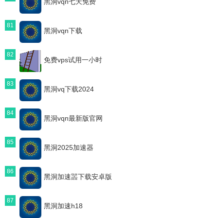
黑洞vqn七天免费
81
黑洞vqn下载
82
免费vps试用一小时
83
黑洞vq下载2024
84
黑洞vqn最新版官网
85
黑洞2025加速器
86
黑洞加速噐下载安卓版
87
黑洞加速h18