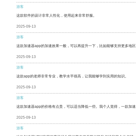
游客
这款软件的设计非常人性化，使用起来非常舒服。
2025-09-13
游客
这款加速器app的加速效果一般，可以再提升一下，比如能够支持更多地
2025-09-13
游客
这款app的老师非常专业，教学水平很高，让我能够学到实用的知识。
2025-09-13
游客
这款加速器app的价格有点贵，可以适当降低一些。我个人觉得，一款加速
2025-09-13
游客