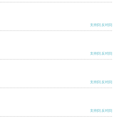
支持
[0]
反对
[0]
支持
[0]
反对
[0]
支持
[0]
反对
[0]
支持
[0]
反对
[0]