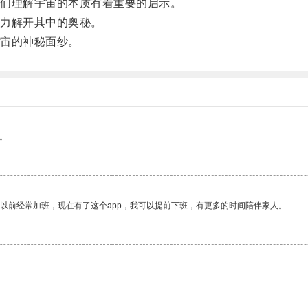
们理解宇宙的本质有着重要的启示。
力解开其中的奥秘。
宙的神秘面纱。
。
我以前经常加班，现在有了这个app，我可以提前下班，有更多的时间陪伴家人。