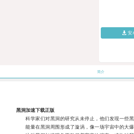
安
简介
黑洞加速下载正版
科学家们对黑洞的研究从未停止，他们发现一些黑
能量在黑洞周围形成了漩涡，像一场宇宙中的大爆