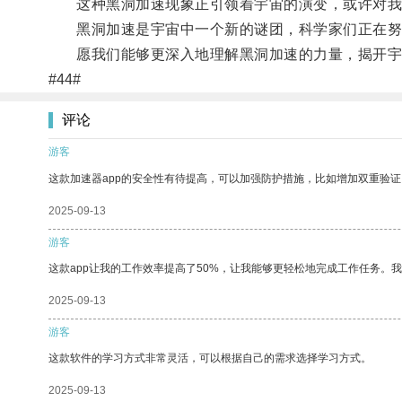
这种黑洞加速现象正引领着宇宙的演变，或许对我
黑洞加速是宇宙中一个新的谜团，科学家们正在努
愿我们能够更深入地理解黑洞加速的力量，揭开宇
#44#
评论
游客
这款加速器app的安全性有待提高，可以加强防护措施，比如增加双重验证
2025-09-13
游客
这款app让我的工作效率提高了50%，让我能够更轻松地完成工作任务。
2025-09-13
游客
这款软件的学习方式非常灵活，可以根据自己的需求选择学习方式。
2025-09-13