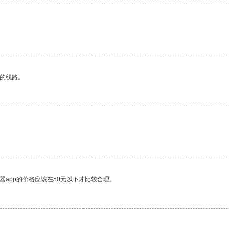
区的线路。
器app的价格应该在50元以下才比较合理。