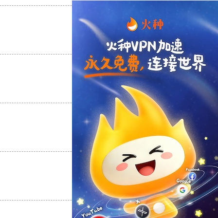
支持
[0]
反对
[0]
支持
[0]
反对
[0]
支持
[0]
反对
[0]
支持
[0]
反对
[0]