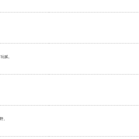
有玩腻。
野。