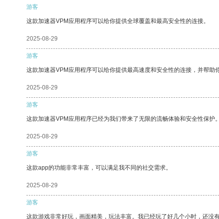
游客
这款加速器VPM应用程序可以给你提供全球覆盖和最高安全性的连接。
2025-08-29
游客
这款加速器VPM应用程序可以给你提供最高速度和安全性的连接，并帮助
2025-08-29
游客
这款加速器VPM应用程序已经为我们带来了无限的流畅体验和安全性保护
2025-08-29
游客
这款app的功能非常丰富，可以满足我不同的社交需求。
2025-08-29
游客
这款游戏非常好玩，画面精美，玩法丰富。我已经玩了好几个小时，还没