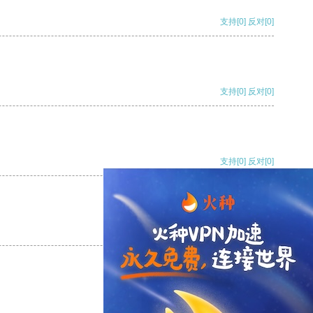
支持
[0]
反对
[0]
支持
[0]
反对
[0]
支持
[0]
反对
[0]
支持
[0]
反对
[0]
支持
[0]
反对
[0]