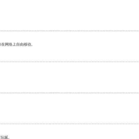
你在网络上自由移动。
。
有玩腻。