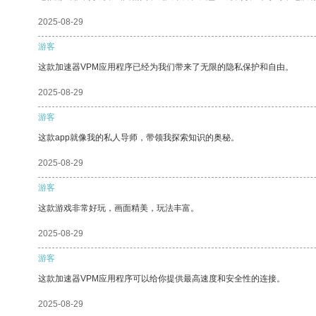
2025-08-29
游客
这款加速器VPM应用程序已经为我们带来了无限的隐私保护和自由。
2025-08-29
游客
这款app就像我的私人导师，带领我探索知识的奥秘。
2025-08-29
游客
这款游戏非常好玩，画面精美，玩法丰富。
2025-08-29
游客
这款加速器VPM应用程序可以给你提供最高速度和安全性的连接。
2025-08-29