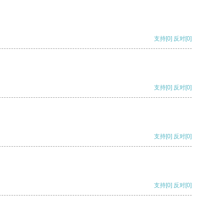
支持
[0]
反对
[0]
支持
[0]
反对
[0]
支持
[0]
反对
[0]
支持
[0]
反对
[0]