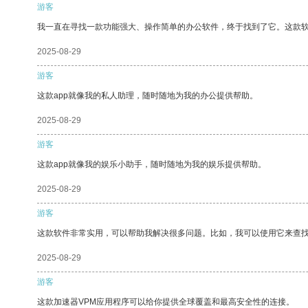
游客
我一直在寻找一款功能强大、操作简单的办公软件，终于找到了它。这款
2025-08-29
游客
这款app就像我的私人助理，随时随地为我的办公提供帮助。
2025-08-29
游客
这款app就像我的娱乐小助手，随时随地为我的娱乐提供帮助。
2025-08-29
游客
这款软件非常实用，可以帮助我解决很多问题。比如，我可以使用它来查
2025-08-29
游客
这款加速器VPM应用程序可以给你提供全球覆盖和最高安全性的连接。