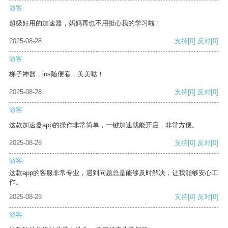
游客
超级好用的加速器，妈妈再也不用担心我的学习啦！
2025-08-28
支持
[0]
反对
[0]
游客
梯子神器，ins随便看，美美哒！
2025-08-28
支持
[0]
反对
[0]
游客
这款加速器app的操作非常简单，一键加速就能开启，非常方便。
2025-08-28
支持
[0]
反对
[0]
游客
这款app的客服非常专业，遇到问题总是能够及时解决，让我能够安心工
作。
2025-08-28
支持
[0]
反对
[0]
游客