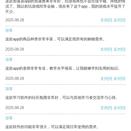
这款加速器app的加速效果非常好，玩游戏再也不会出现卡顿、掉线的情
况了。我以前玩游戏经常会输，现在有了这个app，我的游戏水平提升了
不少。
2025-08-28
支持
[0]
反对
[0]
游客
这款app的商品种类非常丰富，可以满足我所有的购物需求。
2025-08-28
支持
[0]
反对
[0]
游客
这款app的老师非常专业，教学水平很高，让我能够学到实用的知识。
2025-08-28
支持
[0]
反对
[0]
游客
这款学习软件的社区氛围非常好，可以与其他学习者交流学习心得。
2025-08-28
支持
[0]
反对
[0]
游客
这款软件的功能非常强大，可以满足我日常使用的需求。